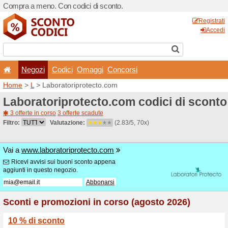
Compra a meno. Con codici 
Negozi
Codici
Oma
Home
>
L
> Laboratoriprot