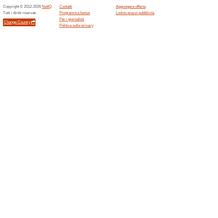
Sconti e promozioni
10 % di sconto
Codice
10% di sconto.
Spedizione gratis