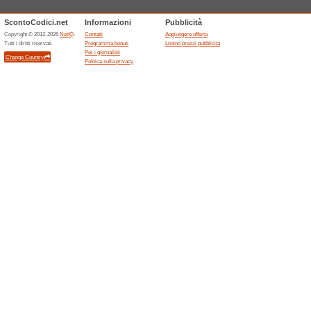
Offerte scadute... (2x)
Sconti e promozioni 
Offerte
Navigando
configura