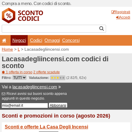
Compra a meno. Con codici 
Negozi
Codici
Oma
Home
>
L
> Lacasadegliinc