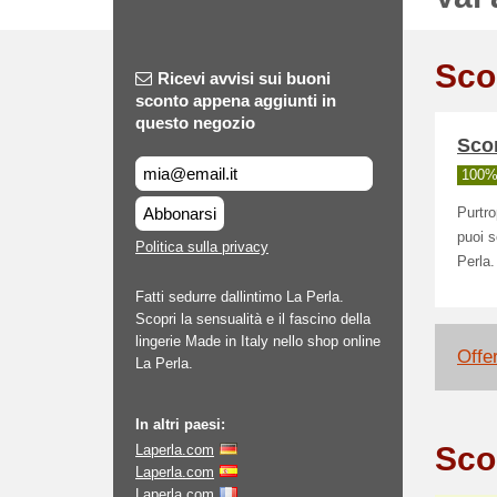
Sco
Ricevi avvisi sui buoni
sconto appena aggiunti in
questo negozio
Scon
100% 
Abbonarsi
Purtr
puoi s
Politica sulla privacy
Perla.
Fatti sedurre dallintimo La Perla.
Scopri la sensualità e il fascino della
lingerie Made in Italy nello shop online
Offe
La Perla.
In altri paesi:
Sco
Laperla.com
Laperla.com
Laperla.com