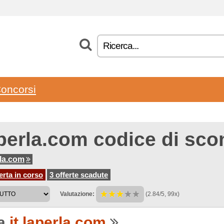
oncorsi
perla.com codice di sco
rla.com
erta in corso
3 offerte scadute
Valutazione:
(2.84/5, 99x)
 a
it.laperla.com