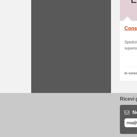
Cons
Spedizi
superio
in corso
Ricevi 
N