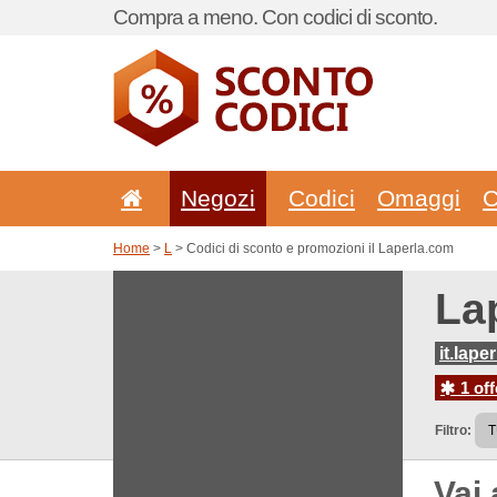
Compra a meno. Con codici di sconto.
Negozi
Codici
Omaggi
C
Home
>
L
> Codici di sconto e promozioni il Laperla.com
La
it.lape
1 off
Filtro:
Vai