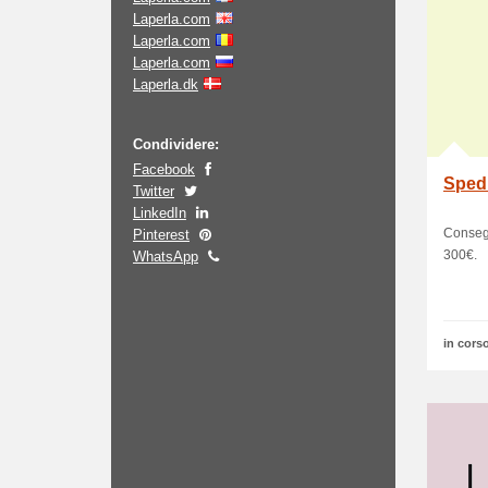
Laperla.com
Laperla.com
Laperla.com
Laperla.dk
Condividere:
Facebook
Spedi
Twitter
LinkedIn
Consegn
Pinterest
300€.
WhatsApp
in corso