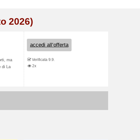
to 2026)
accedi all‘offerta
Verificata 9.9.
rti, ma
2x
e di La