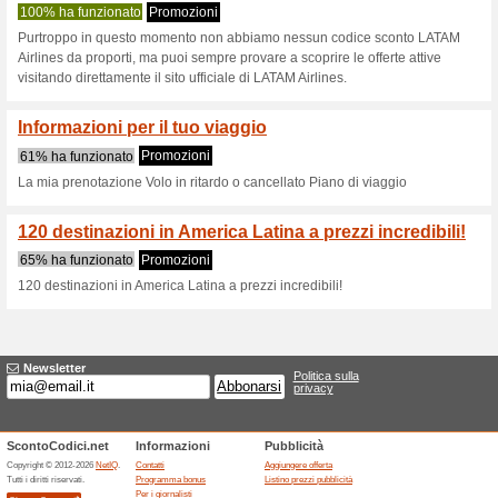
Latamairlines.c
3 offerte in corso
nessun offe
Filtro:
Valutazione:
Vai a
www.latamairlines.com
Ricevi avvisi sui buoni scon
aggiunti in questo negozio.
A