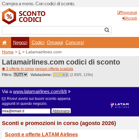
Compra a meno. Con codici 
Negozi
Codici
Oma
Home
>
L
> Latamairlines.