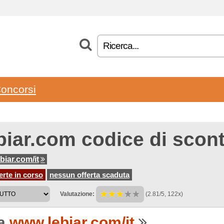
oncorsi
biar.com codice di scon
biar.com/it
erte in corso
nessun offerta scaduta
Valutazione:
(2.81/5, 122x)
 a
www.lebiar.com/it