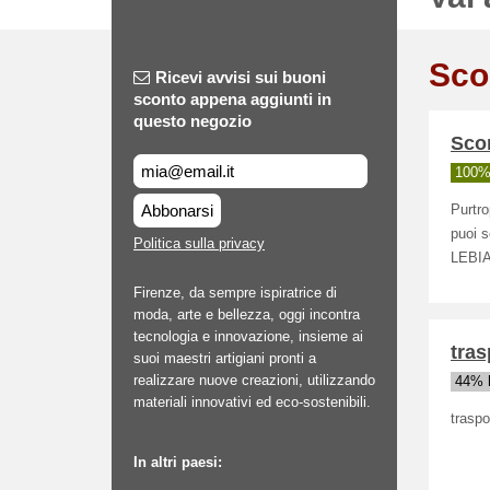
Sco
Ricevi avvisi sui buoni
sconto appena aggiunti in
questo negozio
Scon
100% 
Abbonarsi
Purtr
puoi s
Politica sulla privacy
LEBI
Firenze, da sempre ispiratrice di
moda, arte e bellezza, oggi incontra
tecnologia e innovazione, insieme ai
tras
suoi maestri artigiani pronti a
realizzare nuove creazioni, utilizzando
44% h
materiali innovativi ed eco-sostenibili.
traspo
In altri paesi: