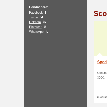
Condividere:
Sco
Facebook
Twitter
LinkedIn
Pinterest
WhatsApp
Spedi
Consegn
300€.
in corso