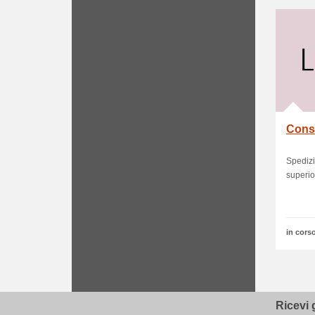
Cons
Spedizi
superio
in corso
Ricevi 