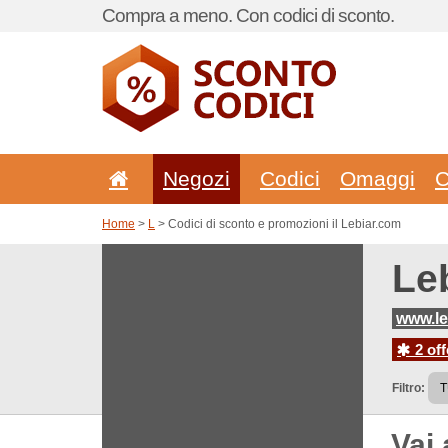
Compra a meno. Con codici di sconto.
Negozi
Codici
Omaggi
C
Home
>
L
> Codici di sconto e promozioni il Lebiar.com
Le
www.le
2 off
Filtro:
Vai