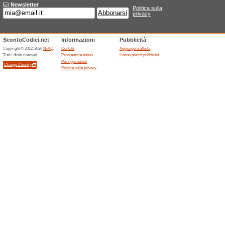
Sconti e promozioni
Accesso di 3 mesi a 
100% ha funzionato
Promozi
Il piano Lerni di 3 mesi costa
le lingue e lezioni disponibili,
L’offerta è internazionale e il
addebitata, imposte e disponibi