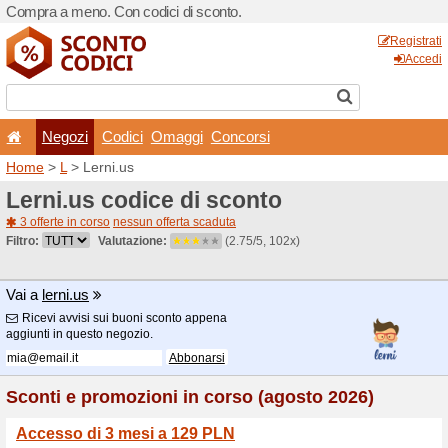
Compra a meno. Con codici 
Negozi
Codici
Oma
Home
>
L
> Lerni.us