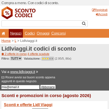
Compra a meno. Con codici 
Negozi
Codici
Oma
Home
>
L
> Lidlviaggi.it