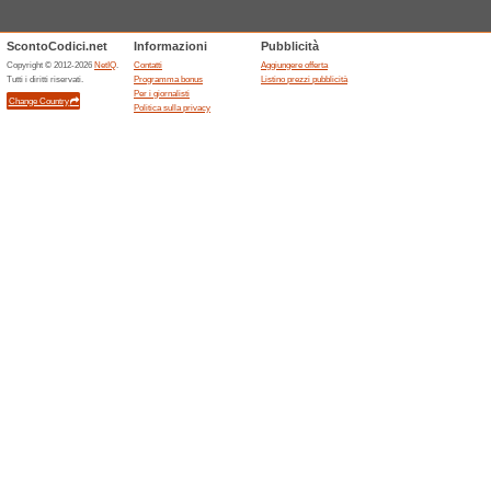
Offerte del mese per v
52% ha funzionato
Promozio
Offerte del mese per viaggi Lid
Offerte scadute... (4x)
Sconti e promozioni 