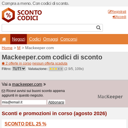
Compra a meno. Con codici 
Negozi
Codici
Oma
Home
>
M
> Mackeeper.c