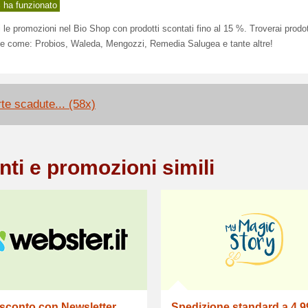
ha funzionato
 le promozioni nel Bio Shop con prodotti scontati fino al 15 %. Troverai prodot
e come: Probios, Waleda, Mengozzi, Remedia Salugea e tante altre!
rte scadute... (58x)
nti e promozioni simili
 sconto con Newsletter
Spedizione standard a 4,9