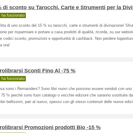
 di sconto su Tarocchi, Carte e Strumenti per la Div
ha funzionato
itta di uno sconto del 15 % su tarocchi, carte e strumenti di divinazione! Sfru
one per risparmiare e portare a casa prodotti di qualità, ricorda, su our websit
 codici sconto, promozioni e opportunità di cashback. Non perdere lopportuni
a ora!
olibrarsi Sconti Fino Al -75 %
ha funzionato
osa sono i Remainders? Sono libri nuovi che possono essere venduti con uno
l 75 % perché sono fuori catalogo o vecchie edizioni che saranno sostituite d
ibri bellissimi, pari al nuovo, spesso con gli stessi contenuti delle nuove edizi
olibrarsi Promozioni prodotti Bio -15 %