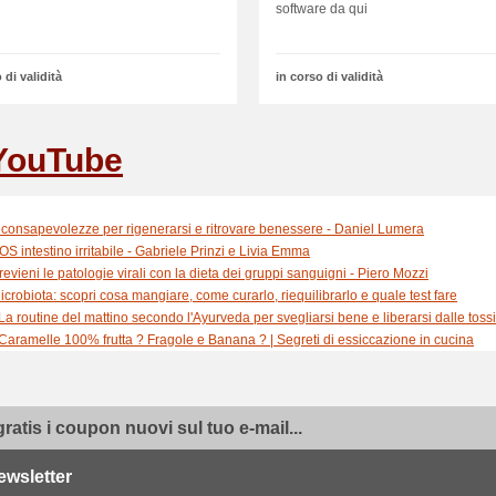
software da qui
 di validità
in corso di validità
YouTube
 consapevolezze per rigenerarsi e ritrovare benessere - Daniel Lumera
OS intestino irritabile - Gabriele Prinzi e Livia Emma
revieni le patologie virali con la dieta dei gruppi sanguigni - Piero Mozzi
icrobiota: scopri cosa mangiare, come curarlo, riequilibrarlo e quale test fare
La routine del mattino secondo l'Ayurveda per svegliarsi bene e liberarsi dalle toss
Caramelle 100% frutta ? Fragole e Banana ? | Segreti di essiccazione in cucina
Cucina 100% vegetale: facile e veloce con il meal prep - Myriam Sabolla
Infiammazione e sindrome metabolica. Previenile con la dieta chetogenica - S. Caz
Mal di schiena e dolori muscolari. Previenili con il movimento - Stefano Spaccapan
gratis i coupon nuovi sul tuo e-mail...
Recensione del mio essiccatore preferito: Biosec Domus B5
Dado vegetale in polvere FATTO IN CASA | Usiamo l'essiccatore!
FILOSOFIA YOGA FACILE | ritrova felicità, concentrazione ed energia nella la tua vi
ewsletter
Karma: impara a riscriverlo per migliorare amore relazioni e salute - Marco Cesati 