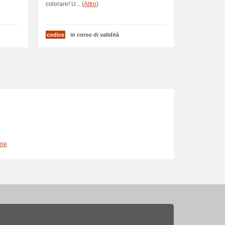
colorare! U... (
Altro
)
codice
in corso di validità
ine
zavillan
ico
ta quotidiana
Cassin