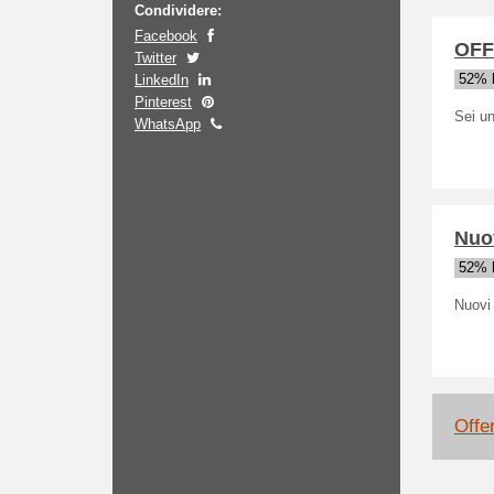
Condividere:
Facebook
OFFE
Twitter
LinkedIn
52% h
Pinterest
Sei un
WhatsApp
Nuov
52% h
Nuovi
Offe