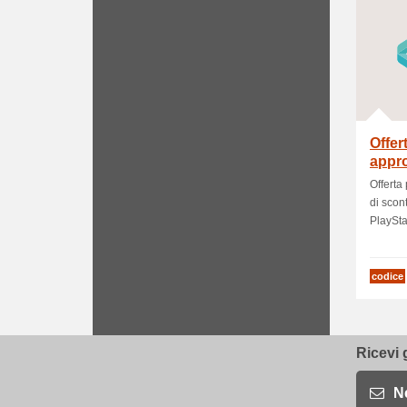
Offer
appro
acqui
Offerta 
di scon
PlayStat
codice
Ricevi 
N