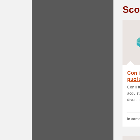
Sco
Con i
puoi 
inf.
Con il 
acquist
divertim.
in corso