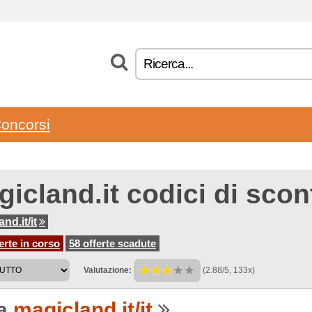
oncorsi
icland.it codici di scon
nd.it/it
erte in corso
58 offerte scadute
Valutazione:
(2.88/5, 133x)
 a
magicland.it/it