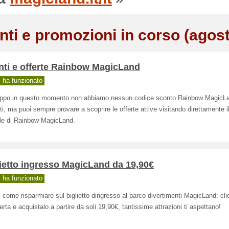
nti e promozioni in corso (agos
nti e offerte Rainbow MagicLand
ha funzionato
oppo in questo momento non abbiamo nessun codice sconto Rainbow MagicL
ti, ma puoi sempre provare a scoprire le offerte attive visitando direttamente il
ale di Rainbow MagicLand.
ietto ingresso MagicLand da 19,90€
ha funzionato
 come risparmiare sul biglietto dingresso al parco divertimenti MagicLand: cli
ferta e acquistalo a partire da soli 19,90€, tantissime attrazioni ti aspettano!