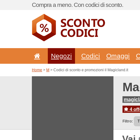
Compra a meno. Con codici di sconto.
Negozi
Codici
Omaggi
C
Home
>
M
> Codici di sconto e promozioni il Magicland.it
Mag
magicla
4 off
Filtro:
Vai