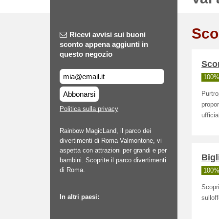
Sco
Ricevi avvisi sui buoni
sconto appena aggiunti in
questo negozio
Sco
100% 
Abbonarsi
Purtr
propor
Politica sulla privacy
uffici
Rainbow MagicLand, il parco dei
divertimenti di Roma Valmontone, vi
aspetta con attrazioni per grandi e per
Bigl
bambini. Scoprite il parco divertimenti
di Roma.
100% 
Scopri
In altri paesi:
sullof