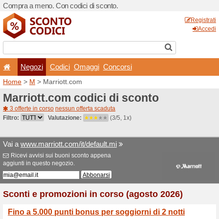
Compra a meno. Con codici 
Negozi
Codici
Oma
Home
>
M
> Marriott.com