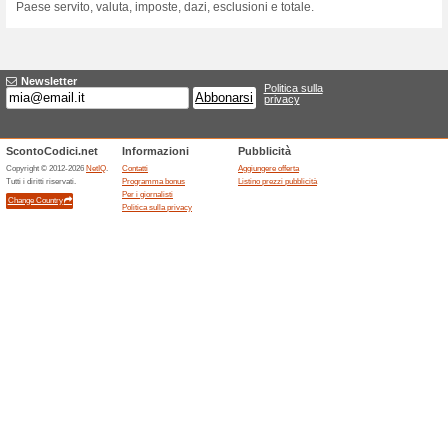
Sconti e promozioni
Fino a 5.000 punti bon
100% ha funzionato
Codice
Marriott Bonvoy assegna fino 
almeno due notti, effettuati d
entro il 13 settembre. La tari
riportato esclusivamente nell