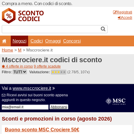
Compra a meno. Con codici 
Negozi
Codici
Oma
Home
>
M
> Msccrociere.it