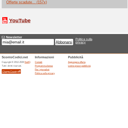
Semplicemente selezi
250g di Creatin.
100% ha funzionato
Promozi
Semplicemente seleziona 1kg 
Monoidrato e lo shaker, clicca 
automaticamente applicato sul
Gratuita. Risparmia il 60% sul