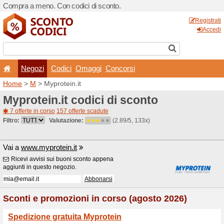
Compra a meno. Con codici 
Negozi
Codici
Oma
Home
>
M
> Myprotein.it