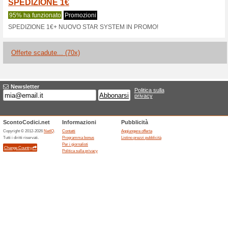
Sconti e promozioni
15 % di sconto Flat Pe
100% ha funzionato
Promozi
Non perdere loccasione unica 
% su fondotinta e ciprie Flat P
cosmetici di alta qualità oggi s
possibilità di cashback.