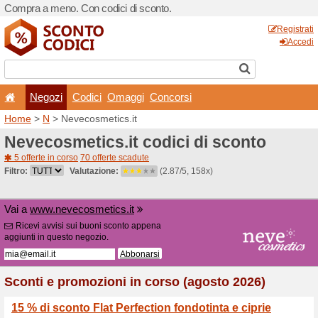
Compra a meno. Con codici 
Negozi
Codici
Oma
Home
>
N
> Nevecosmetics