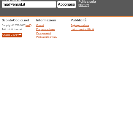
Sconti e promozioni
Spedizione gratuita
54% ha funzionato
Promozio
La spedizione è gratuita da No
2 ANNI DI GARANZIA