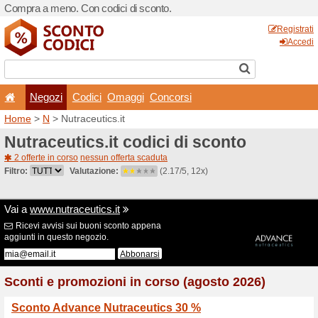
Compra a meno. Con codici 
Negozi
Codici
Oma
Home
>
N
> Nutraceutics.it