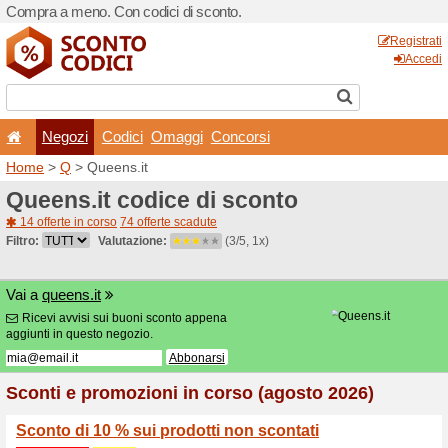
Compra a meno. Con codici 
Negozi
Codici
Oma
Home
>
Q
> Queens.it