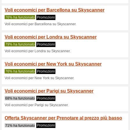
Offerta Skyscanner 
100% ha funzionato
Promozi
Viaggiare con Skyscanner è d
motore di ricerca di voli, hot
esplora ovunque cerchi i voli 
scegliendo solo il luogo di pa