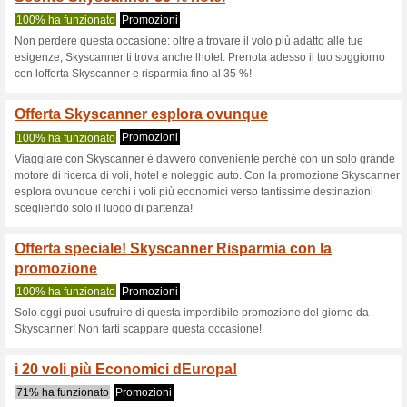
Skyscanner.it c
15 offerte in corso
13 offerte
Filtro:
Valutazione:
Vai a
www.skyscanner.it/st
url=Lz8=&uuid=7e618458-
Ricevi avvisi sui buoni scon
aggiunti in questo negozio.