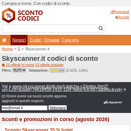
Compra a meno. Con codici 
Negozi
Codici
Oma
Home
>
S
> Skyscanner.it