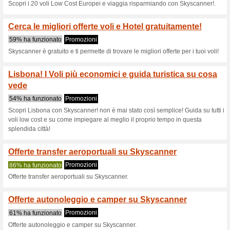
A
Sconti e promozioni
Sconto Skyscanner 3
100% ha funzionato
Promozi
Non perdere questa occasione: o
esigenze, Skyscanner ti trova 
con lofferta Skyscanner e risp