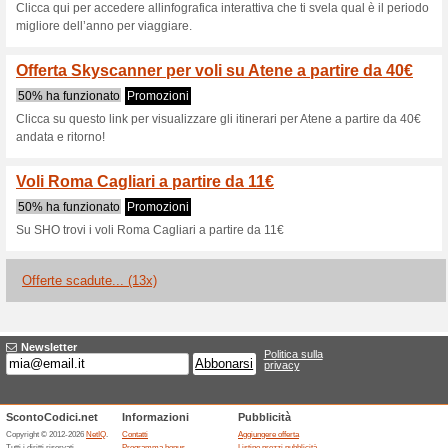
Offerta speciale! Sky
promozione
100% ha funzionato
Promozi
Solo oggi puoi usufruire di q
Skyscanner! Non farti scappa
i 20 voli più Economi
71% ha funzionato
Promozio