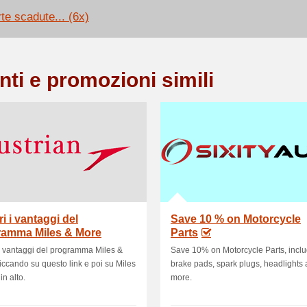
rte scadute... (6x)
nti e promozioni simili
i i vantaggi del
Save 10 % on Motorcycle
ramma Miles & More
Parts
i vantaggi del programma Miles &
Save 10% on Motorcycle Parts, incl
iccando su questo link e poi su Miles
brake pads, spark plugs, headlights
in alto.
more.