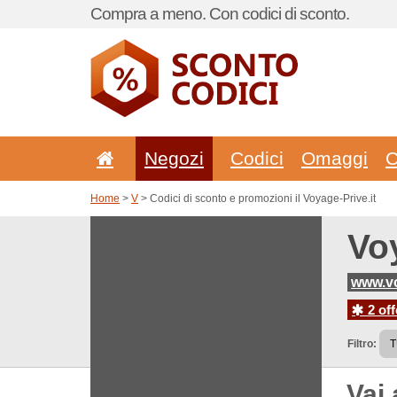
Compra a meno. Con codici di sconto.
Negozi
Codici
Omaggi
C
Home
>
V
> Codici di sconto e promozioni il Voyage-Prive.it
Voy
www.vo
2 off
Filtro:
Vai